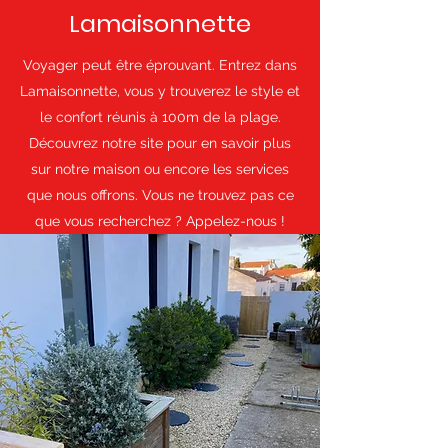
Lamaisonnette
Voyager peut être éprouvant. Entrez dans
Lamaisonnette, vous y trouverez le style et
le confort réunis à 100m de la plage.
Découvrez notre site pour en savoir plus
sur notre maison ou encore les services
que nous offrons. Vous ne trouvez pas ce
que vous recherchez ? Appelez-nous !