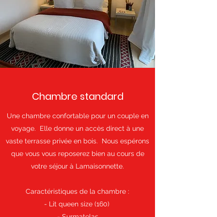
Chambre standard
Une chambre confortable pour un couple en
voyage. Elle donne un accès direct à une
vaste terrasse privée en bois. Nous espérons
que vous vous reposerez bien au cours de
votre séjour à Lamaisonnette.
Caractéristiques de la chambre :
- Lit queen size (160)
- Surmatelas