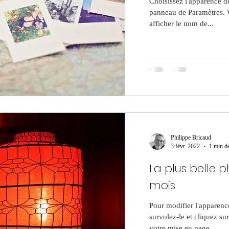
Choisissez l'apparence de
panneau de Paramètres.
afficher le nom de...
Philippe Bricaud
3 févr. 2022
1 min de
La plus belle 
mois
Pour modifier l'apparence
survolez-le et cliquez su
votre mise en page....